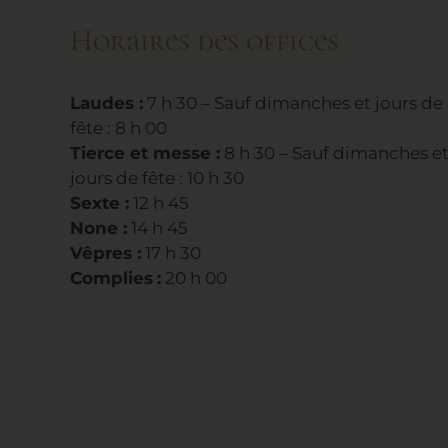
Horaires des offices
Laudes :
7 h 30 – Sauf dimanches et jours de
fête : 8 h 00
Tierce et messe :
8 h 30 – Sauf dimanches e
jours de fête : 10 h 30
Sexte :
12 h 45
None :
14 h 45
Vêpres :
17 h 30
Complies
:
20 h 00