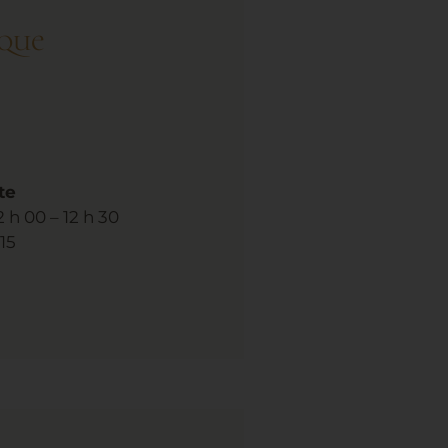
que
te
12 h 00 – 12 h 30
 15