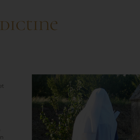
dictine
et
a
on