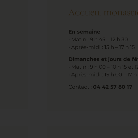
Accueil monasti
En semaine
• Matin : 9 h 45 – 12 h 30
t
• Après-midi : 15 h – 17 h 15
Dimanches et jours de fê
• Matin : 9 h 00 – 10 h 15 et 
• Après-midi : 15 h 00 – 17 h
Contact :
04 42 57 80 17