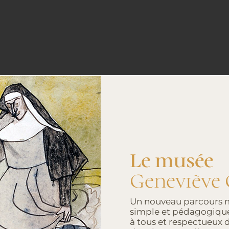
Abba
Notre Dame de
Le musée
Geneviève 
Sur les hauteurs d
Un nouveau parcours 
simple et pédagogique
surplombant la val
à tous et respectueux 