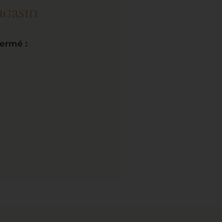
agasin
fermé :