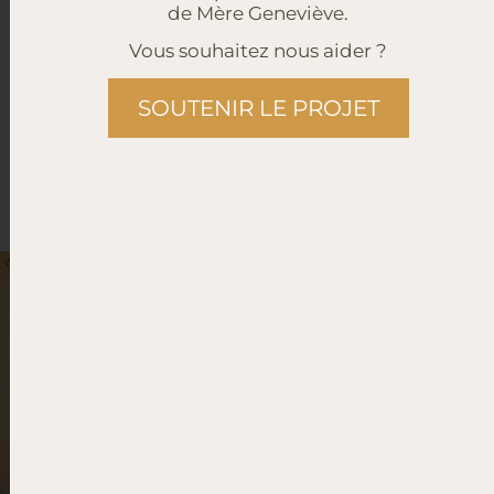
normes, accompagnées d’une
de Mère Geneviève.
organisation fonctionnelle des
Vous souhaitez nous aider ?
lieux.
SOUTENIR LE PROJET